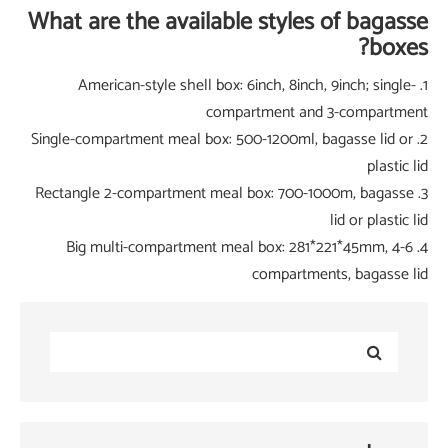
What are 
1. Amer
2. Single-com
3. Rectangle
4. Big m