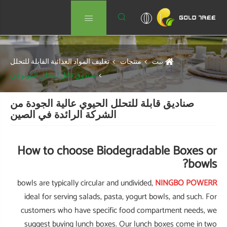
بيت
ئية القابلة للتحلل
للتحلل البيولوجي
معلومات عنا
ة الجودة من
دة في الصين
منتجات
How to c
أخبار
bowls are typi
ideal for s
إرسال الاستفسار
customers w
suggest bu