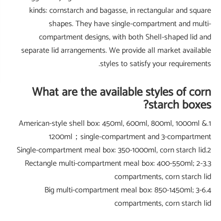
kinds: co
اتصل بنا
sha
compar
separate lid
What 
1.American-s
120
3.Rectangl
4.Bi