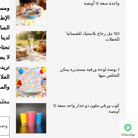
واحدة سعة 12 أونصة
ومسا
الإطل
الصال
150 مل زجاج بلاستيك للشمبانيا
لدينا
للحفلات
تحتا
لا ي
تريد
7 بوصة لوحة ورقية مستديرة يمكن
التخلص منها
العل
والم
معلم
كوب ورقي ملون ذو جدار واحد سعة 12
أونصة
وصف 
WhatsApp