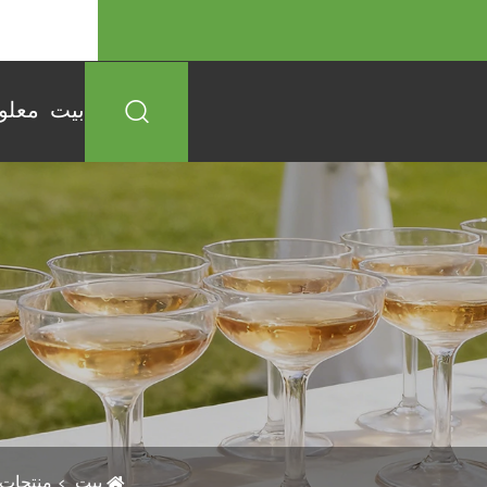
63832518

بيت
معلو

بيت
منتجات