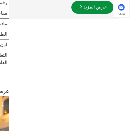
رقم
عرض المزيد
مقا
E-Mail
مادة
الطب
لون
التغ
العا
عرض 