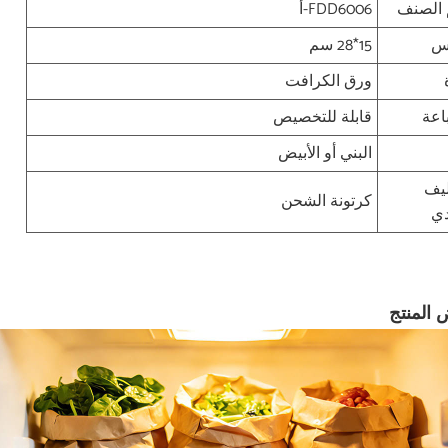
 الصنف
FDD6006-أ
س
15*28 سم
ورق الكرافت
اعة
قابلة للتخصيص
البني أو الأبيض
ليف
كرتونة الشحن
دي
المنتج