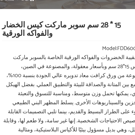
15 * 28 سم سوبر ماركت كيس الخضار
والفواكه الورقية
Model:FDD60
قيبة الخضروات والفواكه الورقية الخاصة بالسوبر ماركت
مقاس 15*28 سم وبأسعار معقولة، والمصنوعة في الصين،
مصنوعة من ورق كرافت معاد تدويره عالي الجودة بنسبة 100%،
 بين المتانة والصداقة للبيئة والتطبيق العملي. بفضل الهيكل
ي، يمكنها تحمل وزن متوسط، ومناسبة للتسوق والتعبئة
خزين والسيناريوهات الأخرى. يسلط المظهر البني الطبيعي
 على الطراز البسيط والقديم، بينما تلبي التصميمات القابلة
يص الاحتياجات الشخصية. إنها غير سامة، ولا طعم لها، وقابلة
ل، وهي بديل مسؤول بيئيًا للأكياس البلاستيكية، ومثالية