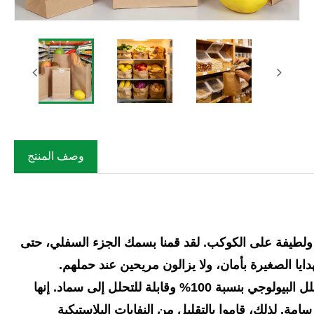
Fa
وصف المنتج
واكه الورقية مقاس 15 * 28 سم بأنها قوية ولطيفة على الكوكب. لقد قمنا بسمك الجزء السفلي، حتى
ايا الصغيرة بأمان، ولا يزالون مريحين عند حملهم.
نحن جميعًا نهتم بحماية البيئة، لذا فإن حقائب كرافت هذه قابلة للتحلل البيولوجي بنسبة 100% وقابلة للتحلل إلى سماد. إنها
مة. لذلك، قاموا بالتقليل من النفايات البلاستيكية