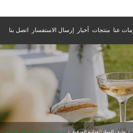
sales10@power-plastics.com
+86-574-

مات عنا
منتجات
أخبار
إرسال الاستفسار
اتصل بنا
تغليف المواد الغذائية الورقية
أخرى ورق تغليف المواد الغذائية