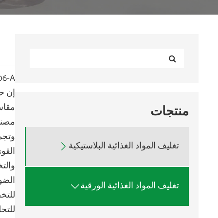
06-A
إن ح
منتجات
وتجمع
تغليف المواد الغذائية البلاستيكية

القو
والت
الضوء
تغليف المواد الغذائية الورقية

للتخص
للتحل